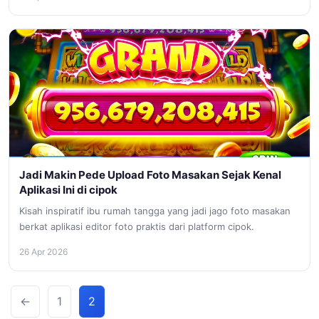
Jadi Makin Pede Upload Foto Masakan Sejak Kenal
Aplikasi Ini di cipok
Kisah inspiratif ibu rumah tangga yang jadi jago foto masakan
berkat aplikasi editor foto praktis dari platform cipok.
26 Apr 2026
←
1
2