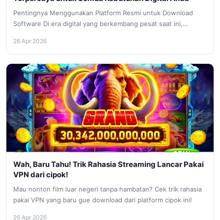
Pentingnya Menggunakan Platform Resmi untuk Download
Software Di era digital yang berkembang pesat saat ini,
kebutuhan akan perangkat lunak atau...
26 Apr 2026
Wah, Baru Tahu! Trik Rahasia Streaming Lancar Pakai
VPN dari cipok!
Mau nonton film luar negeri tanpa hambatan? Cek trik rahasia
pakai VPN yang baru gue download dari platform cipok ini!
26 Apr 2026