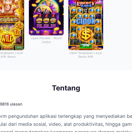
cipok Preview - Resmi
Unduh
Tangkapan Layar
cipok Tangkapan Layar
 APK Resmi
Resmi APK
Tentang
9816 ulasan
orm pengunduhan aplikasi terlengkap yang menyediakan ber
lai dari media sosial, video, alat produktivitas, hingga ga
 sangat mengutamakan keamanan pengguna dengan melaku