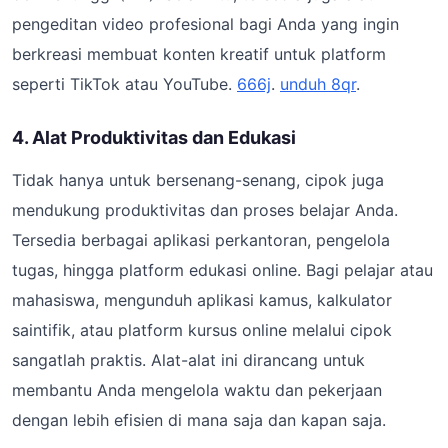
pengeditan video profesional bagi Anda yang ingin
berkreasi membuat konten kreatif untuk platform
seperti TikTok atau YouTube.
666j
.
unduh 8qr
.
4. Alat Produktivitas dan Edukasi
Tidak hanya untuk bersenang-senang, cipok juga
mendukung produktivitas dan proses belajar Anda.
Tersedia berbagai aplikasi perkantoran, pengelola
tugas, hingga platform edukasi online. Bagi pelajar atau
mahasiswa, mengunduh aplikasi kamus, kalkulator
saintifik, atau platform kursus online melalui cipok
sangatlah praktis. Alat-alat ini dirancang untuk
membantu Anda mengelola waktu dan pekerjaan
dengan lebih efisien di mana saja dan kapan saja.